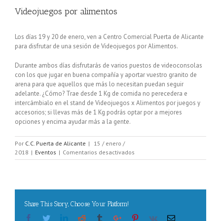
Videojuegos por alimentos
Los días 19 y 20 de enero, ven a Centro Comercial Puerta de Alicante
para disfrutar de una sesión de Videojuegos por Alimentos.
Durante ambos días disfrutarás de varios puestos de videoconsolas
con los que jugar en buena compañía y aportar vuestro granito de
arena para que aquellos que más lo necesitan puedan seguir
adelante. ¿Cómo? Trae desde 1 Kg de comida no perecedera e
intercámbialo en el stand de Videojuegos x Alimentos por juegos y
accesorios; si llevas más de 1 Kg podrás optar por a mejores
opciones y encima ayudar más a la gente.
Por
C.C. Puerta de Alicante
|
15 / enero /
en
2018
|
Eventos
|
Comentarios desactivados
Videojuegos
por
alimentos
Share This Story, Choose Your Platform!
Facebook
Twitter
Linkedin
Reddit
Tumblr
Google+
Pinterest
Vk
Email