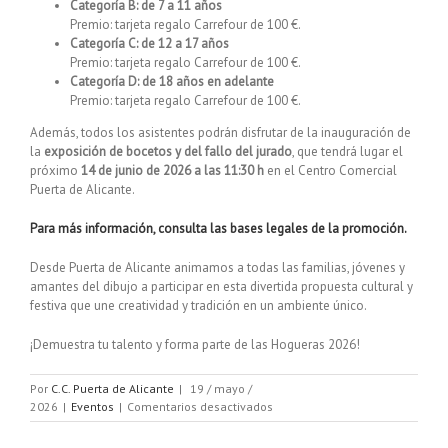
Categoría B: de 7 a 11 años
Premio: tarjeta regalo Carrefour de 100 €.
Categoría C: de 12 a 17 años
Premio: tarjeta regalo Carrefour de 100 €.
Categoría D: de 18 años en adelante
Premio: tarjeta regalo Carrefour de 100 €.
Además, todos los asistentes podrán disfrutar de la inauguración de
la
exposición de bocetos y del fallo del jurado
, que tendrá lugar el
próximo
14 de junio de 2026 a las 11:30 h
en el Centro Comercial
Puerta de Alicante.
Para más información, consulta las bases legales de la promoción.
Desde Puerta de Alicante animamos a todas las familias, jóvenes y
amantes del dibujo a participar en esta divertida propuesta cultural y
festiva que une creatividad y tradición en un ambiente único.
¡Demuestra tu talento y forma parte de las Hogueras 2026!
Por
C.C. Puerta de Alicante
|
19 / mayo /
en
2026
|
Eventos
|
Comentarios desactivados
V
Concurso