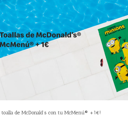
u toalla de McDonald’s con tu McMenú® +1€!