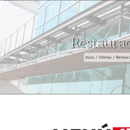
Restaura
Inicio
/
Ofertas
/
Restaur