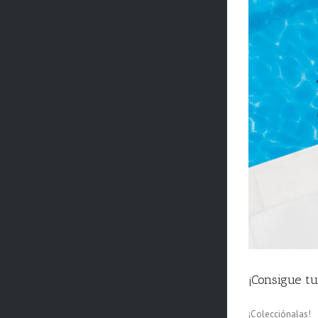
 +1€!
¡Consigue t
¡Colecciónalas!