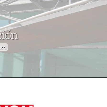
ción
ación