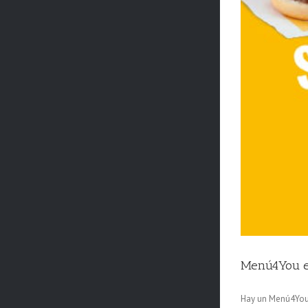
Menú4You e
Hay un Menú4You