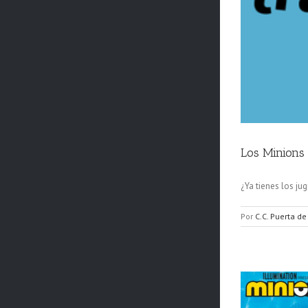
Los Minions 
¿Ya tienes los ju
Por
C.C. Puerta de