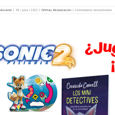
e
 Alicante
|
05 / julio / 2022
|
Ofertas
,
Restauración
|
Comentarios desactivados
¡
tu
to
d
M
c
tu
M
+