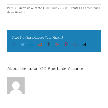
Por
C.C. Puerta de Alicante
|
01 / julio / 2020
|
Eventos
|
Comentarios
en
desactivados
Sorteo
rebajas
de
verano
Share This Story, Choose Your Platform!
Facebook
Twitter
Linkedin
Reddit
Tumblr
Google+
Pinterest
Vk
Email
About the autor:
C.C. Puerta de Alicante