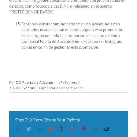
electrónico info@puertadealicante.com, junto con prueba válida en
derecho, como fotocopia del D.N.I. e indicando en el asunto
“PROTECCIÓN DE DATOS”.
Facebook e Instagram, no patrocinan, no avalan, no están
asociados ni administran de modo alguno esta promoción.
Estás proporcionando tu información de usuario a Centro
Comercial Puerta de Alicante y no a Facebook ni Instagram,
con el único fin de gestionar esta promoción.
Por
C.C. Puerta de Alicante
|
17 / febrero /
en
2020
|
Eventos
|
Comentarios desactivados
Sorteo
Año
Bisiesto
Share This Story, Choose Your Platform!
Facebook
Twitter
Linkedin
Reddit
Tumblr
Google+
Pinterest
Vk
Email