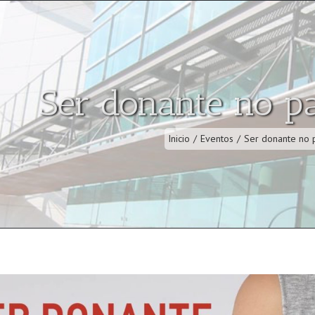
Ser donante no p
Inicio
/
Eventos
/
Ser donante no