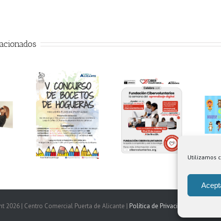
lacionados
ncurso de
Semana del
etos de
Aprendizaje
ueras en
Pasarela de
Digital
erta de
Carnaval
licante
Utilizamos c
Acept
ht
2026 | Centro Comercial Puerta de Alicante |
Política de Privacidad
|
Aviso Lega