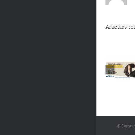
Artículos re
V Co
Boc
Hog
Somos Pet
Pu
Friendly
A
© Copyrig