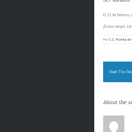
El 21 de febrero,
¡Dona sangre, sal
Por
C.C. Puerta de
Share This Sto
About the a