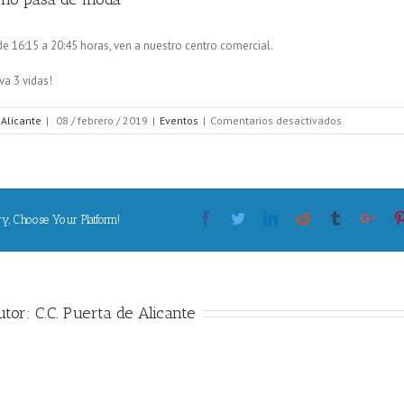
 de 16:15 a 20:45 horas, ven a nuestro centro comercial.
va 3 vidas!
en
 Alicante
|
08 / febrero / 2019
|
Eventos
|
Comentarios desactivados
Ser
donante
no
pasa
de
Facebook
Twitter
Linkedin
Reddit
moda
Tumblr
Goog
ry, Choose Your Platform!
utor:
C.C. Puerta de Alicante