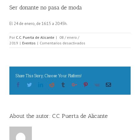
Ser donante no pasa de moda
El 24 de enero, de 16:15 a 20:45h.
Por
C.C. Puerta de Alicante
|
08 / enero /
en
2019
|
Eventos
|
Comentarios desactivados
Ser
donante
no
pasa
de
Share This Story, Choose Your Platform!
moda
Facebook
Twitter
Linkedin
Reddit
Tumblr
Google+
Pinterest
Vk
Email
About the autor:
C.C. Puerta de Alicante