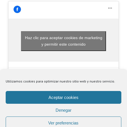
Haz clic para aceptar cookies de marketing
y permitir este contenido
Utilizamos cookies para optimizar nuestro sitio web y nuestro servicio.
Aceptar cookies
Denegar
© Copyright
2026 | Centro Comercial Puerta de Alicante |
Política de
Privacidad
|
Aviso Legal
Ver preferencias