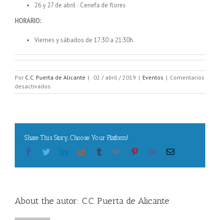
26 y 27 de abril · Cenefa de flores
HORARIO:
Viernes y sábados de 17:30 a 21:30h.
Por
C.C. Puerta de Alicante
|
02 / abril / 2019
|
Eventos
|
Comentarios
en
desactivados
Programación
ludoteca
abril
Share This Story, Choose Your Platform!
Facebook
Twitter
Linkedin
Reddit
Tumblr
Google+
Pinterest
Vk
Email
About the autor:
C.C. Puerta de Alicante