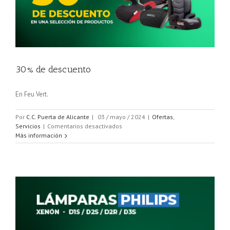
30% de descuento
En Feu Vert.
Por
C.C. Puerta de Alicante
|
03 / mayo / 2024
|
Ofertas
,
en
Servicios
|
Comentarios desactivados
30%
Más información
de
descuento