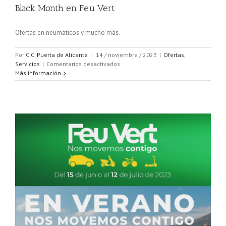
Black Month en Feu Vert
Ofertas en neumáticos y mucho más.
Por
C.C. Puerta de Alicante
|
14 / noviembre / 2023
|
Ofertas
,
en
Servicios
|
Comentarios desactivados
Black
Más información
Month
en
Feu
Vert