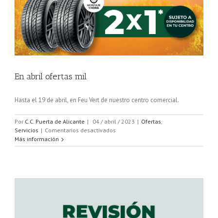
En abril ofertas mil
Hasta el 19 de abril, en Feu Vert de nuestro centro comercial.
Por
C.C. Puerta de Alicante
|
04 / abril / 2023
|
Ofertas
,
en
Servicios
|
Comentarios desactivados
En
Más información
abril
ofertas
mil