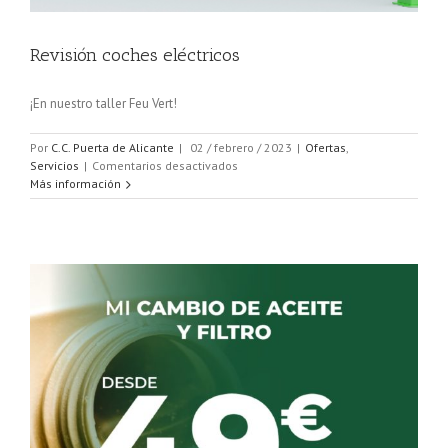
Revisión coches eléctricos
¡En nuestro taller Feu Vert!
Por
C.C. Puerta de Alicante
|
02 / febrero / 2023
|
Ofertas
,
en
Servicios
|
Comentarios desactivados
Revisión
Más información
coches
eléctricos