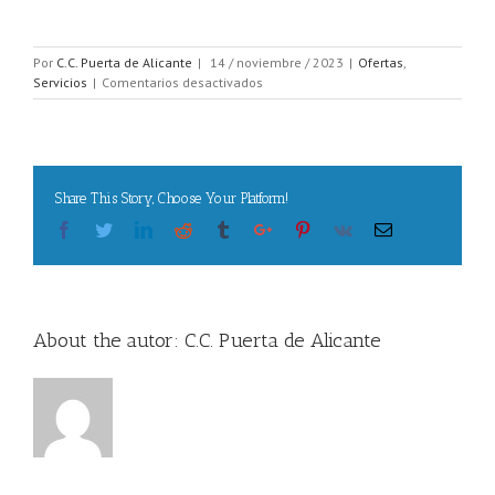
Por
C.C. Puerta de Alicante
|
14 / noviembre / 2023
|
Ofertas
,
en
Servicios
|
Comentarios desactivados
Black
Month
en
Feu
Vert
Share This Story, Choose Your Platform!
Facebook
Twitter
Linkedin
Reddit
Tumblr
Google+
Pinterest
Vk
Email
About the autor:
C.C. Puerta de Alicante