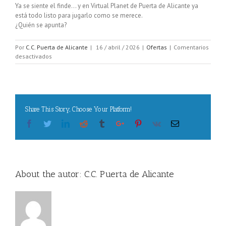
Ya se siente el finde… y en Virtual Planet de Puerta de Alicante ya
está todo listo para jugarlo como se merece.
¿Quién se apunta?
Por
C.C. Puerta de Alicante
|
16 / abril / 2026
|
Ofertas
|
Comentarios
en
desactivados
¿Quién
se
apunta?
Share This Story, Choose Your Platform!
Facebook
Twitter
Linkedin
Reddit
Tumblr
Google+
Pinterest
Vk
Email
About the autor:
C.C. Puerta de Alicante