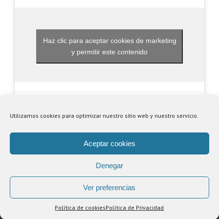
Haz clic para aceptar cookies de marketing
y permitir este contenido
Utilizamos cookies para optimizar nuestro sitio web y nuestro servicio.
Aceptar cookies
Denegar
© Copyright
2026 | Centro Comercial Puerta de Alicante |
Política de
Privacidad
|
Aviso Legal
Ver preferencias
Facebook
YouTube
Instagram
Spotify
Política de cookies
Política de Privacidad