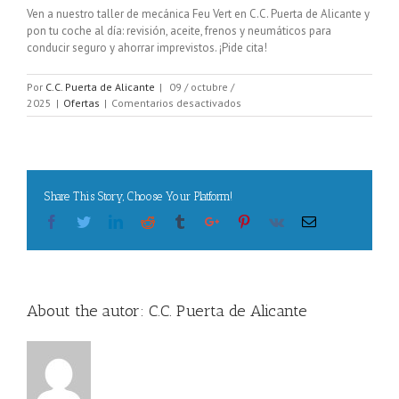
Ven a nuestro taller de mecánica Feu Vert en C.C. Puerta de Alicante y
pon tu coche al día: revisión, aceite, frenos y neumáticos para
conducir seguro y ahorrar imprevistos. ¡Pide cita!
Por
C.C. Puerta de Alicante
|
09 / octubre /
en
2025
|
Ofertas
|
Comentarios desactivados
Pon
tu
coche
al
día
Share This Story, Choose Your Platform!
en
Feu
Facebook
Twitter
Linkedin
Reddit
Tumblr
Google+
Pinterest
Vk
Email
Vert
About the autor:
C.C. Puerta de Alicante