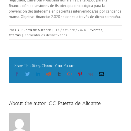
registrada, Carrefour y Ausonia donarán 1€ a la AECC para la
financiación de sesiones de fisioterapia oncológica para la
prevención del linfedema en pacientes intervenidos/as por cáncer de
mama. Objetivo: financiar 2.020 sesiones a través de dicha campaña.
Por
C.C. Puerta de Alicante
|
16 / octubre / 2020
|
Eventos
,
en
Ofertas
|
Comentarios desactivados
#MelenasPodeRosas
Share This Story, Choose Your Platform!
Facebook
Twitter
Linkedin
Reddit
Tumblr
Google+
Pinterest
Vk
Email
About the autor:
C.C. Puerta de Alicante