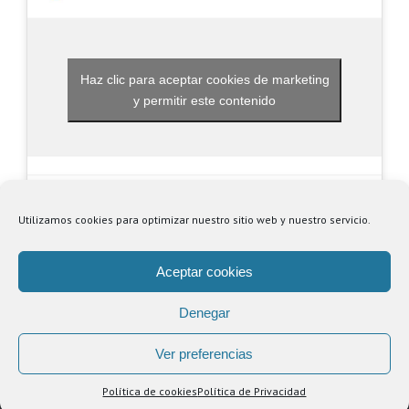
Haz clic para aceptar cookies de marketing
y permitir este contenido
Utilizamos cookies para optimizar nuestro sitio web y nuestro servicio.
Aceptar cookies
Denegar
© Copyright
2026 | Centro Comercial Puerta de Alicante |
Política de
Privacidad
|
Aviso Legal
Ver preferencias
Facebook
YouTube
Instagram
Spotify
Política de cookies
Política de Privacidad