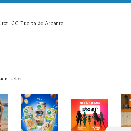
utor:
C.C. Puerta de Alicante
lacionados
Celebramos el
Vuelve la fiesta
ubre las
día Día Mundial
del cine
s vegetales
del Loop