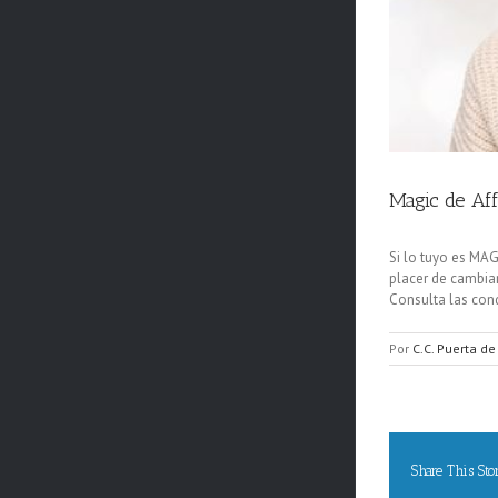
Magic de Aff
Si lo tuyo es MAG
placer de cambiar
Consulta las cond
Por
C.C. Puerta de
Share This Sto