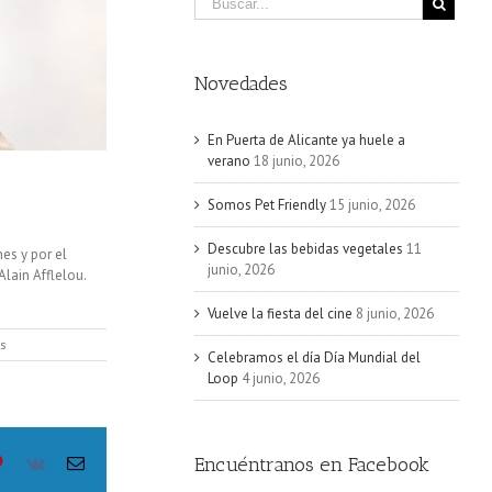
Novedades
En Puerta de Alicante ya huele a
verano
18 junio, 2026
Somos Pet Friendly
15 junio, 2026
Descubre las bebidas vegetales
11
es y por el
junio, 2026
Alain Afflelou.
Vuelve la fiesta del cine
8 junio, 2026
en
s
Celebramos el día Día Mundial del
Magic
Loop
4 junio, 2026
de
Afflelou
Encuéntranos en Facebook
le+
Pinterest
Vk
Email