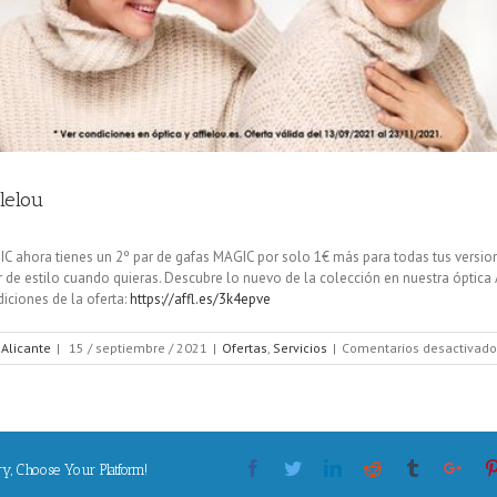
lelou
IC ahora tienes un 2º par de gafas MAGIC por solo 1€ más para todas tus version
 de estilo cuando quieras. Descubre lo nuevo de la colección en nuestra óptica 
iciones de la oferta:
https://affl.es/3k4epve
 Alicante
|
15 / septiembre / 2021
|
Ofertas
,
Servicios
|
Comentarios desactivado
Facebook
Twitter
Linkedin
Reddit
Tumblr
Goog
ry, Choose Your Platform!