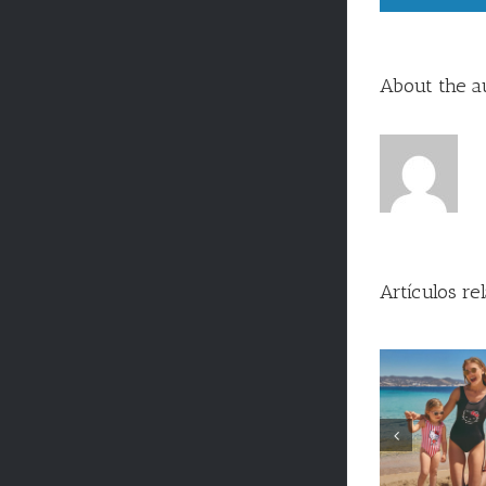
About the a
Artículos re
En Puerta de
Desc
Alicante ya huele
bebida
a verano