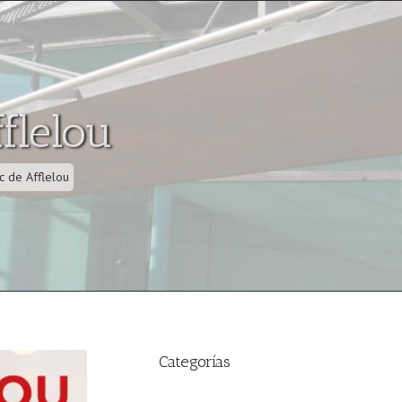
flelou
c de Afflelou
Categorías