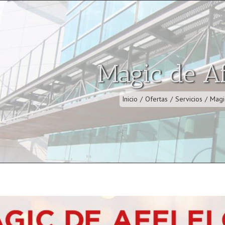
Magic de Af
Inicio
/
Ofertas
/
Servicios
/
Magi