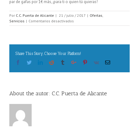
par de gafas por 1€ más, ¡para ti o quien tú quieras!
Por
C.C. Puerta de Alicante
|
21 / julio / 2017
|
Ofertas
,
en
Servicios
|
Comentarios desactivados
Llévate
tu
segundo
y
tercer
Share This Story, Choose Your Platform!
par
de
Facebook
Twitter
Linkedin
Reddit
Tumblr
Google+
Pinterest
Vk
Email
gafas
por
1€
más
About the autor:
C.C. Puerta de Alicante