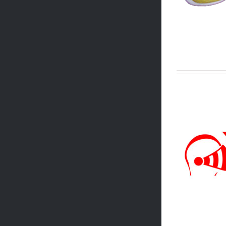
Yelmo Cines
Ocio