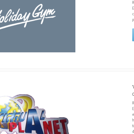
c
p
E
e
h
t
d