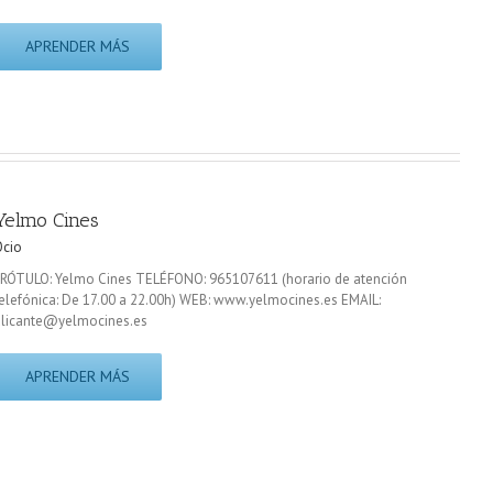
APRENDER MÁS
Yelmo Cines
Ocio
RÓTULO: Yelmo Cines TELÉFONO: 965107611 (horario de atención
elefónica: De 17.00 a 22.00h) WEB: www.yelmocines.es EMAIL:
alicante@yelmocines.es
APRENDER MÁS