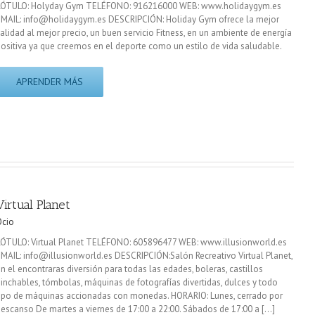
RÓTULO: Holyday Gym TELÉFONO: 916216000 WEB: www.holidaygym.es
EMAIL: info@holidaygym.es DESCRIPCIÓN: Holiday Gym ofrece la mejor
alidad al mejor precio, un buen servicio Fitness, en un ambiente de energía
ositiva ya que creemos en el deporte como un estilo de vida saludable.
APRENDER MÁS
Virtual Planet
Ocio
RÓTULO: Virtual Planet TELÉFONO: 605896477 WEB: www.illusionworld.es
MAIL: info@illusionworld.es DESCRIPCIÓN:Salón Recreativo Virtual Planet,
n el encontraras diversión para todas las edades, boleras, castillos
inchables, tómbolas, máquinas de fotografías divertidas, dulces y todo
ipo de máquinas accionadas con monedas. HORARIO: Lunes, cerrado por
escanso De martes a viernes de 17:00 a 22:00. Sábados de 17:00 a [...]