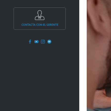
grande
CONTACTA CON EL GERENTE
Facebook
YouTube
Instagram
Spotify