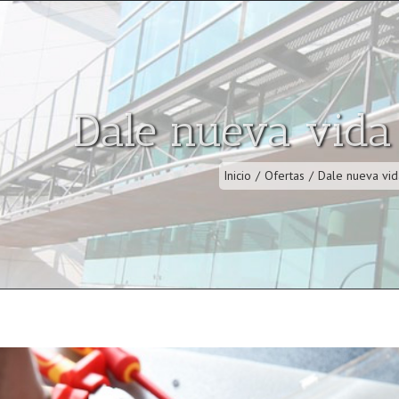
Dale nueva vida
Inicio
/
Ofertas
/
Dale nueva vid