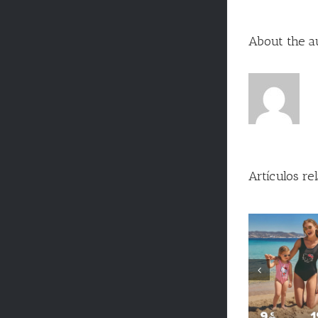
About the a
Artículos re
En Puerta de
Desc
Alicante ya huele
bebida
a verano