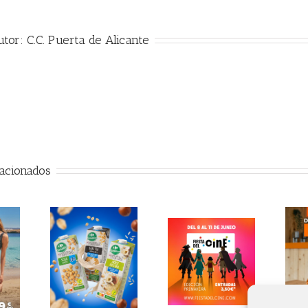
utor:
C.C. Puerta de Alicante
lacionados
Celebramos el
Vuelve la fiesta
ubre las
día Día Mundial
del cine
s vegetales
del Loop