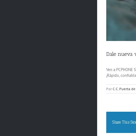
Dale nueva v
Ven a PCPHONE Se
¡Rápido, confiabl
Por
C.C. Puerta de
Share This Sto