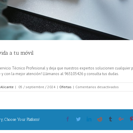
ida a tu móvil
rvicio Técnico Profesional y deja que nuestros expertos solucionen cualquier 
e y con la mejor atención! Llámanos al 965105426 y consulta tus dudas.
en
 Alicante
|
05 / septiembre / 2024
|
Ofertas
|
Comentarios desactivados
Dale
nueva
vida
a
tu
Facebook
Twitter
Linkedin
Reddit
Tumblr
móvil
Goog
ry, Choose Your Platform!