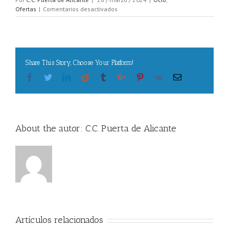
en
Ofertas
|
Comentarios desactivados
Cumpleaños
MovieYelmo
Share This Story, Choose Your Platform!
Facebook
Twitter
Linkedin
Reddit
Tumblr
Google+
Pinterest
Vk
Email
About the autor:
C.C. Puerta de Alicante
Artículos relacionados