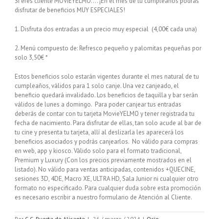
Si eres cliente MOVIEYELMO…. ¡En el mes de tu cumpleaños podrás
disfrutar de beneficios MUY ESPECIALES!
1. Disfruta dos entradas a un precio muy especial (4,00€ cada una)
2. Menú compuesto de: Refresco pequeño y palomitas pequeñas por
solo 3,50€ *
Estos beneficios solo estarán vigentes durante el mes natural de tu
cumpleaños, válidos para 1 solo canje. Una vez canjeado, el
beneficio quedará invalidado. Los beneficios de taquilla y bar serán
válidos de lunes a domingo. Para poder canjear tus entradas
deberás de contar con tu tarjeta MovieYELMO y tener registrada tu
fecha de nacimiento. Para disfrutar de ellas, tan solo acude al bar de
tu cine y presenta tu tarjeta, allí al deslizarla les aparecerá los
beneficios asociados y podrás canjearlos. No válido para compras
en web, app y kiosco. Válido solo para el formato tradicional,
Premium y Luxury (Con los precios previamente mostrados en el
listado). No válido para ventas anticipadas, contenidos +QUECINE,
sesiones 3D, 4DE, Macro XE, ULTRA HD, Sala Junior ni cualquier otro
formato no especificado. Para cualquier duda sobre esta promoción
es necesario escribir a nuestro formulario de Atención al Cliente.
Por
C.C. Puerta de Alicante
|
26 / marzo / 2024
|
Ocio
,