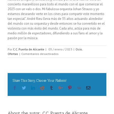
concierto maravilloso para todo el mundo con el que comenzar el
2023 con un vals o dos. Mi fabulosa orquesta Johan Strauss y yo
estamos deseando verte en los cines para compartir este momento
tan especial”. André Rieu lleva más de 35 años actuando alrededor
del mundo con su orquesta y desde entonces se ha convertido en el
violinista con más éxito del mundo. Cada año, actúa para más de
medio millón de espectadores, difundiendo a sus fans el amor y la
pasión por la música.
Por
C.C. Puerta de Alicante
|
03 / enero / 2023
|
Ocio
,
en
Ofertas
|
Comentarios desactivados
André
Rieu
en
Dublín
Share This Story, Choose Your Platform!
Facebook
Twitter
Linkedin
Reddit
Tumblr
Google+
Pinterest
Vk
Email
About the autor:
C.C. Puerta de Alicante