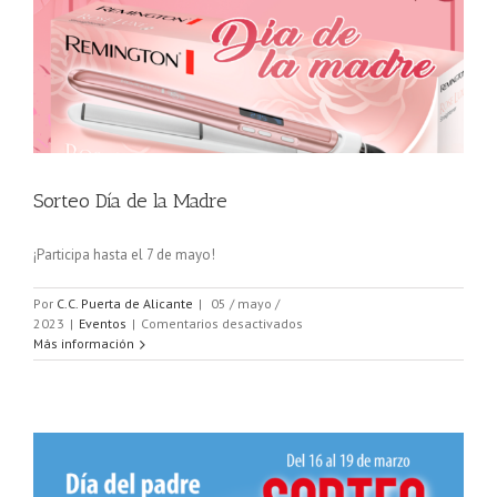
Sorteo Día de la Madre
¡Participa hasta el 7 de mayo!
Por
C.C. Puerta de Alicante
|
05 / mayo /
en
2023
|
Eventos
|
Comentarios desactivados
Sorteo
Más información
Día
de
la
Madre