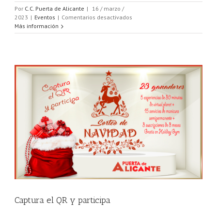
Por
C.C. Puerta de Alicante
|
16 / marzo /
en
2023
|
Eventos
|
Comentarios desactivados
Sorteo
Más información
Día
del
Padre
Captura el QR y participa