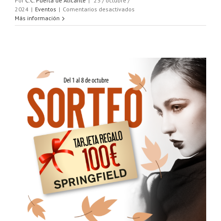
Por
C.C. Puerta de Alicante
|
23 / octubre /
en
2024
|
Eventos
|
Comentarios desactivados
Sorteo
Más información
«Escape
Room
–
El
Sótano»