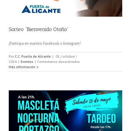
Sorteo “Bienvenido Otoño”
¡Participa en nuestro Facebook o Instagram!
Por
C.C. Puerta de Alicante
|
01 / octubre /
en
2024
|
Eventos
|
Comentarios desactivados
Sorteo
Más información
“Bienvenido
Otoño”