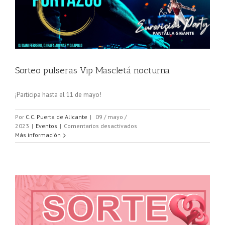
Sorteo pulseras Vip Mascletá nocturna
¡Participa hasta el 11 de mayo!
Por
C.C. Puerta de Alicante
|
09 / mayo /
en
2023
|
Eventos
|
Comentarios desactivados
Sorteo
Más información
pulseras
Vip
Mascletá
nocturna