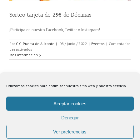
Sorteo tarjeta de 25€ de Décimas
¡Participa en nuestro Facebook, Twitter o Instagram!
Por
C.C. Puerta de Alicante
|
08 / junio / 2022
|
Eventos
|
Comentarios
en
desactivados
Sorteo
Más información
tarjeta
de
25€
de
Décimas
Utilizamos cookies para optimizar nuestro sitio web y nuestro servicio.
1
2
3
4
5
Siguiente
Aceptar cookies
Denegar
© Copyright
2026 | Centro Comercial Puerta de Alicante |
Política de
Privacidad
|
Aviso Legal
Ver preferencias
Facebook
YouTube
Instagram
Spotify