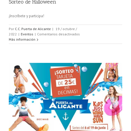
Sorteo de Halloween
¡Inscríbete y participa!
Por
C.C. Puerta de Alicante
|
19 / octubre /
en
2022
|
Eventos
|
Comentarios desactivados
Sorteo
Más información
de
Halloween