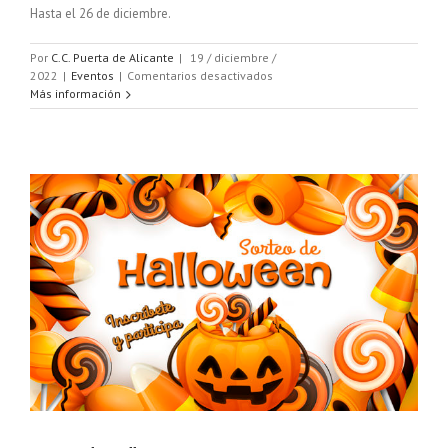
Hasta el 26 de diciembre.
Por
C.C. Puerta de Alicante
|
19 / diciembre /
en
2022
|
Eventos
|
Comentarios desactivados
Captura
Más información
el
QR
y
participa