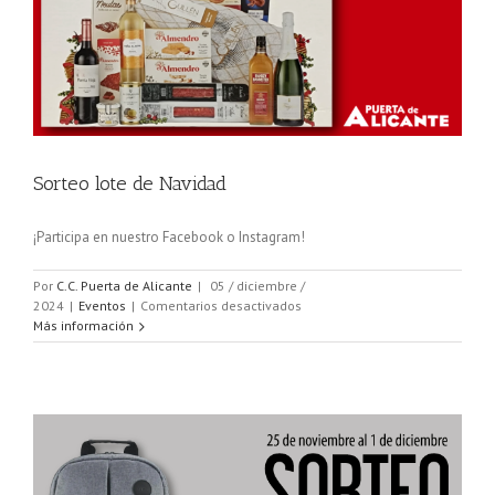
Sorteo lote de Navidad
¡Participa en nuestro Facebook o Instagram!
Por
C.C. Puerta de Alicante
|
05 / diciembre /
en
2024
|
Eventos
|
Comentarios desactivados
Sorteo
Más información
lote
de
Navidad