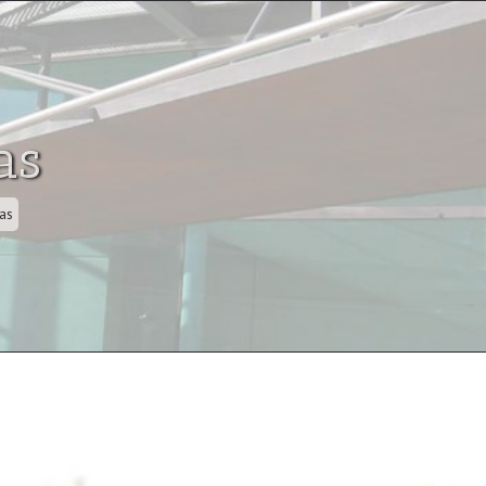
as
as