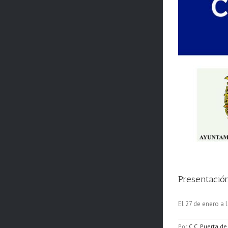
Presentación
El 27 de enero a 
Por
C.C. Puerta de