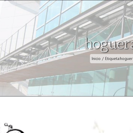
hoguer
Inicio
/
Etiqueta:
hoguer