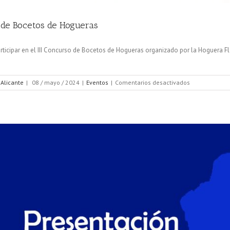
o de Bocetos de Hogueras
rticipar en el III Concurso de Bocetos de Hogueras organizado por la Hoguera F
en
 Alicante
|
08 / mayo / 2024
|
Eventos
|
Comentarios desactivados
III
Concurso
de
Bocetos
de
Hogueras