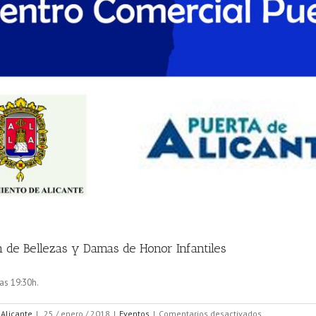
 de Bellezas y Damas de Honor Infantiles
las 19:30h.
en
 Alicante
|
25 / enero / 2018
|
Eventos
|
Comentarios desactivados