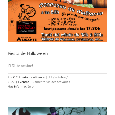
Fiesta de Halloween
¡El 31 de octubre!
Por
C.C. Puerta de Alicante
|
25 / octubre /
en
2022
|
Eventos
|
Comentarios desactivados
Fiesta
Más información
de
Halloween