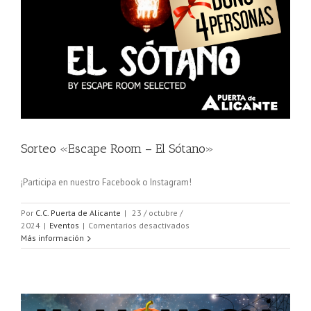
Sorteo «Escape Room – El Sótano»
¡Participa en nuestro Facebook o Instagram!
Por
C.C. Puerta de Alicante
|
23 / octubre /
en
2024
|
Eventos
|
Comentarios desactivados
Sorteo
Más información
«Escape
Room
–
El
Sótano»