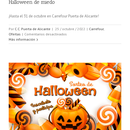
Halloween de miedo
¡Hasta el 31 de octubre en Carrefour Puerta de Alicante!
Por
C.C. Puerta de Alicante
|
25 / octubre / 2022
|
Carrefour
,
en
Ofertas
|
Comentarios desactivados
Halloween
Más información
de
miedo