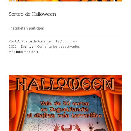
Sorteo de Halloween
¡Inscríbete y participa!
Por
C.C. Puerta de Alicante
|
19 / octubre /
en
2022
|
Eventos
|
Comentarios desactivados
Sorteo
Más información
de
Halloween