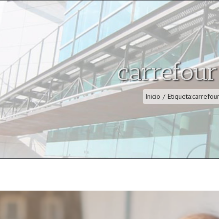
carrefour
Inicio
/
Etiqueta:
carrefour