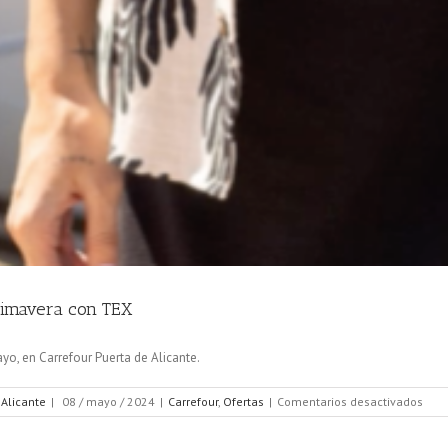
primavera con TEX
yo, en Carrefour Puerta de Alicante.
en
 Alicante
|
08 / mayo / 2024
|
Carrefour
,
Ofertas
|
Comentarios desactivados
Cele
la