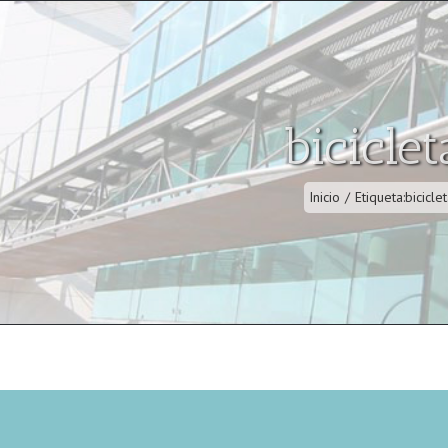
biciclet
Inicio
/
Etiqueta:
bicicle