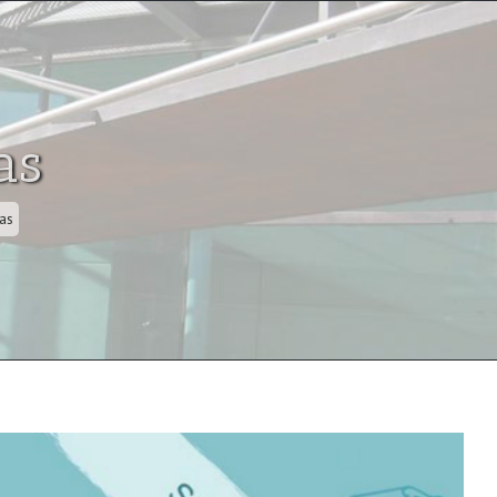
as
tas