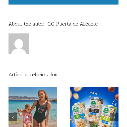
About the autor:
C.C. Puerta de Alicante
Artículos relacionados
 ya
Descubre las bebidas
Vuelve la fiesta del cine
vegetales