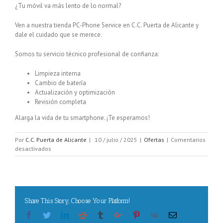
¿Tu móvil va más lento de lo normal?
Ven a nuestra tienda PC-Phone Service en C.C. Puerta de Alicante y
dale el cuidado que se merece.
Somos tu servicio técnico profesional de confianza:
Limpieza interna
Cambio de batería
Actualización y optimización
Revisión completa
Alarga la vida de tu smartphone. ¡Te esperamos!
Por
C.C. Puerta de Alicante
|
10 / julio / 2025
|
Ofertas
|
Comentarios
en
desactivados
Cuidamos
de
tu
móvil
Share This Story, Choose Your Platform!
Facebook
Twitter
Linkedin
Reddit
Tumblr
Google+
Pinterest
Vk
Email