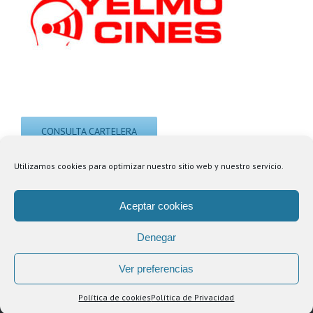
CONSULTA CARTELERA
Utilizamos cookies para optimizar nuestro sitio web y nuestro servicio.
Aceptar cookies
Denegar
© Copyright
2026 | Centro Comercial Puerta de Alicante |
Política de
Privacidad
|
Aviso Legal
Ver preferencias
Facebook
YouTube
Instagram
Spotify
Política de cookies
Política de Privacidad